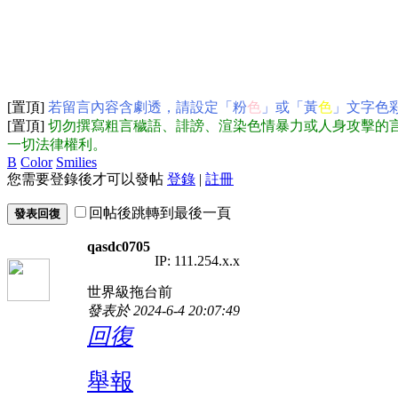
[置頂]
若留言內容含劇透，請設定「粉
色
」或「黃
色
」文字色
[置頂]
切勿撰寫粗言穢語、誹謗、渲染色情暴力或人身攻擊的
一切法律權利。
B
Color
Smilies
您需要登錄後才可以發帖
登錄
|
註冊
回帖後跳轉到最後一頁
發表回復
qasdc0705
IP: 111.254.x.x
世界級拖台前
發表於 2024-6-4 20:07:49
回復
舉報