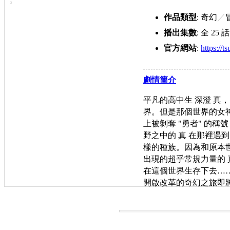
作品類型
: 奇幻
／
播出集數
: 全 25 話
官方網站
:
https://t
劇情簡介
平凡的高中生 深澄 真，
界。但是那個世界的女
上被剝奪 "勇者" 的
野之中的 真 在那裡遇到
樣的種族。因為和原本
出現的超乎常規力量的
在這個世界生存下去…
開啟改革的奇幻之旅即