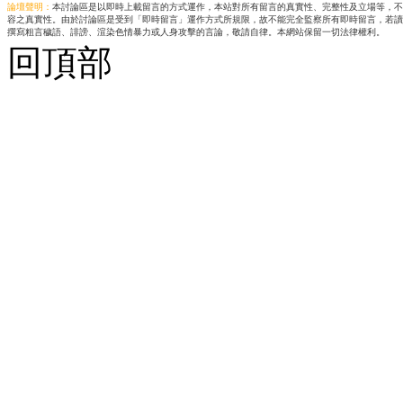
論壇聲明：
本討論區是以即時上載留言的方式運作，本站對所有留言的真實性、完整性及立場等，不
容之真實性。由於討論區是受到「即時留言」運作方式所規限，故不能完全監察所有即時留言，若讀
撰寫粗言穢語、誹謗、渲染色情暴力或人身攻擊的言論，敬請自律。本網站保留一切法律權利。
回頂部