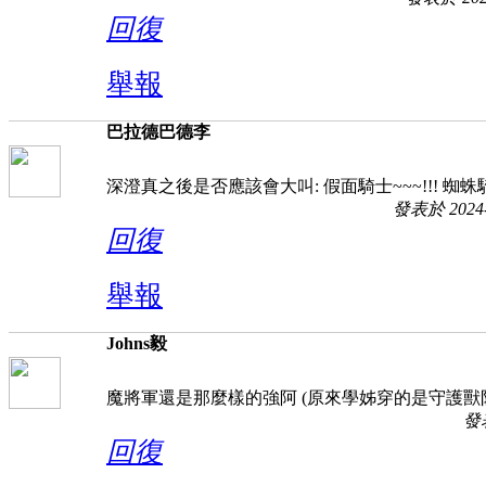
回復
舉報
巴拉德巴德李
深澄真之後是否應該會大叫: 假面騎士~~~!!! 蜘蛛騎士
發表於 2024-5
回復
舉報
Johns毅
魔將軍還是那麼樣的強阿 (原來學姊穿的是守護獸防
發表
回復