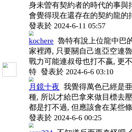
身未曽有契約者的時代的事與排
會覺得現在還存在的契約龍的
發表於 2024-6-11 05:57
kochere
魯特有說上位龍中巴
家裡蹲, 只要關自己進亞空連
戰力可能連叔母也打不嬴, 更
特
發表於 2024-6-6 03:10
月鏡十夜
我覺得萬色已經是亜神
種, 所以才給巴拿來做目標去壓
都是打不過, 但應該會在某些
發表於 2024-6-6 00:25