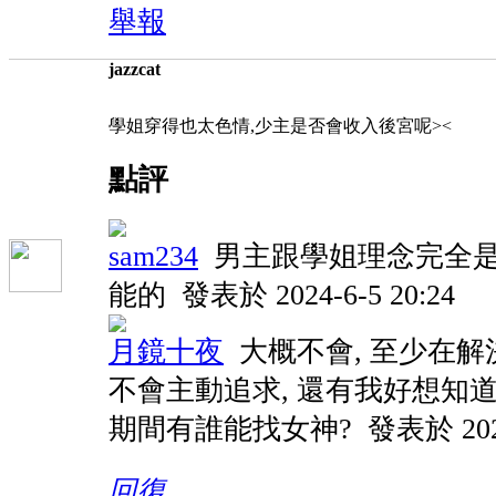
舉報
jazzcat
學姐穿得也太色情,少主是否會收入後宮呢><
點評
sam234
男主跟學姐理念完全是
能的
發表於 2024-6-5 20:24
月鏡十夜
大概不會, 至少在
不會主動追求, 還有我好想知
期間有誰能找女神?
發表於 2024
回復