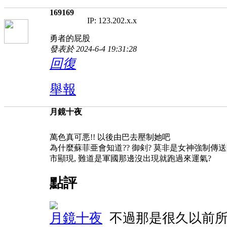
169169
IP: 123.202.x.x
勇者的屁股
發表於 2024-6-4 19:31:28
回復
舉報
月鏡十夜
萬色真可悪!! 以後由巴去壓制她吧
為什麼蘇菲亜會知道?? 御剣? 莫非是女神強制傳
市顯現, 難道是軍國那邊沒出現就跑過來運氣?
點評
月鏡十夜
不過那是很久以前所