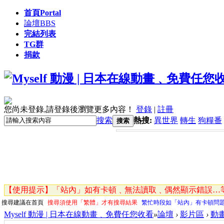
首頁
Portal
論壇
BBS
完結列表
TG群
捐款
您尚未登錄,請登錄後瀏覽更多內容！
登錄
|
註冊
搜索
熱搜:
異世界
轉生
狗糧番
搜索
【使用提示】「站內」如有卡頓﹑無法讀取﹑偶然顯示錯誤…等
搜尋建議在首頁
搜尋須使用「繁體」才有搜尋結果
繁忙時段如「站內」有卡頓問
Myself 動漫 | 日本在線動畫﹑免費任您收看
»
論壇
›
影片區
›
動