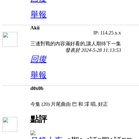
舉報
Akii
IP: 114.25.x.x
三邊對戰的內容滿好看的,讓人期待下一集
發表於 2024-5-28 11:13:53
回復
舉報
d0x0b
今集 (20) 片尾曲由 巴 和 澪 唱, 好正
點評