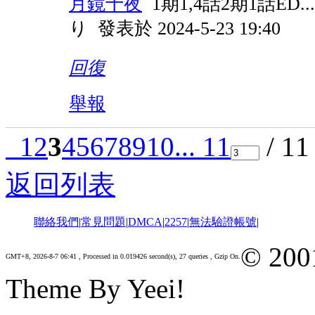
月鏡十夜
1期1,4話2期1話ED.
り
發表於 2024-5-23 19:40
回復
舉報
1
2
3
4
5
6
7
8
9
10
... 11
/ 1
返回列表
聯絡我們
|
常見問題
|
DMCA
|
2257
|
無法驗證帳號
|
© 200
GMT+8, 2026-8-7 06:41
, Processed in 0.019426 second(s), 27 queries , Gzip On.
Theme By Yeei!