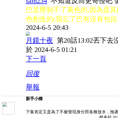
sam234
不知道反而更奇怪吧 金光
巴是壓制不了萬色的,因為是
色創造的(我忘了巴有沒有包括
2024-6-5 20:43
月鏡十夜
第20話13:02丟下
於 2024-6-5 01:21
下一頁
回復
舉報
新手小榤
下集肯定又是為了不被發現身分而各種放水，拖著
發表於 2024-