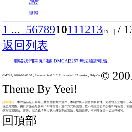
回復
舉報
1 ...
5
6
7
8
9
10
11
12
13
/ 
返回列表
聯絡我們
|
常見問題
|
DMCA
|
2257
|
無法驗證帳號
|
© 200
GMT+8, 2026-8-9 06:37
, Processed in 0.010181 second(s), 27 queries , Gzip On.
Theme By Yeei!
論壇聲明：
本討論區是以即時上載留言的方式運作，本站對所有留言的真實性、完整性及立場等，不
容之真實性。由於討論區是受到「即時留言」運作方式所規限，故不能完全監察所有即時留言，若讀
撰寫粗言穢語、誹謗、渲染色情暴力或人身攻擊的言論，敬請自律。本網站保留一切法律權利。
回頂部