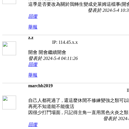
這季是否要改為關於我轉生變成史萊姆這檔事(開會
發表於 2024-5-4 10:3
回復
舉報
z.z
IP: 114.45.x.x
開會 開會繼續開會
發表於 2024-5-4 04:11:26
回復
舉報
marchb2019
I
自己人都死過了 , 還這麼休閒不修練變強之類可以
再死不知道能不能復活
因很少打鬥場面 , 只記得主角一直用黑色火炎之類
發表於 2024-5
回復