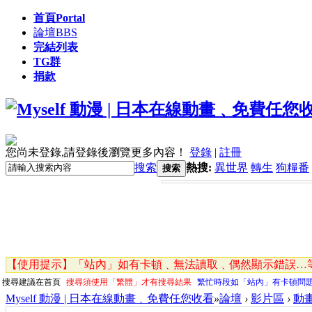
首頁
Portal
論壇
BBS
完結列表
TG群
捐款
您尚未登錄,請登錄後瀏覽更多內容！
登錄
|
註冊
搜索
熱搜:
異世界
轉生
狗糧番
搜索
【使用提示】「站內」如有卡頓﹑無法讀取﹑偶然顯示錯誤…等
搜尋建議在首頁
搜尋須使用「繁體」才有搜尋結果
繁忙時段如「站內」有卡頓問
Myself 動漫 | 日本在線動畫﹑免費任您收看
»
論壇
›
影片區
›
動