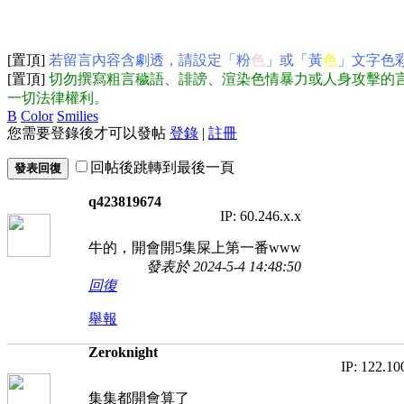
[置頂]
若留言內容含劇透，請設定「粉
色
」或「黃
色
」文字色
[置頂]
切勿撰寫粗言穢語、誹謗、渲染色情暴力或人身攻擊的
一切法律權利。
B
Color
Smilies
您需要登錄後才可以發帖
登錄
|
註冊
回帖後跳轉到最後一頁
發表回復
q423819674
IP: 60.246.x.x
牛的，開會開5集屎上第一番www
發表於 2024-5-4 14:48:50
回復
舉報
Zeroknight
IP: 122.10
集集都開會算了