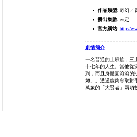
作品類型
: 奇幻
／
播出集數
: 未定
官方網站
:
http://w
sura.com/
劇情簡介
一名普通的上班族，三
十七年的人生。當他從
到，而且身體圓滾滾的
姆」。透過能夠奪取對
萬象的「大賢者」兩項