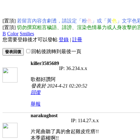
[置頂]
若留言內容含劇透，請設定「粉
色
」或「黃
色
」文字色
[置頂]
切勿撰寫粗言穢語、誹謗、渲染色情暴力或人身攻擊的
B
Color
Smilies
您需要登錄後才可以發帖
登錄
|
註冊
回帖後跳轉到最後一頁
發表回復
killer3585689
IP: 36.234.x.x
歌都好讚阿
發表於 2024-4-21 02:20:52
回復
舉報
narakughost
IP: 114.27.x.x
片尾曲聽了真的會起雞皮疙瘩!!
本季霸權啊!!