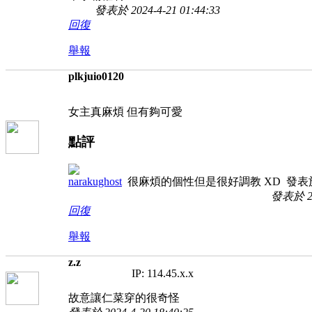
發表於 2024-4-21 01:44:33
回復
舉報
plkjuio0120
女主真麻煩 但有夠可愛
點評
narakughost
很麻煩的個性但是很好調教 XD
發表於 
發表於 202
回復
舉報
z.z
IP: 114.45.x.x
故意讓仁菜穿的很奇怪