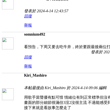
發表於 2024-4-14 12:43:57
回復
舉報
somnium492
看預告，下周又要去吃牛井，終於要跟最後兩位打
發表於 2024-
回復
舉報
Kiri_Mashiro
本帖最後由 Kiri_Mashiro 於 2024-4-14 09:06 編輯
用歌手當聲優有點可惜 情緒位有到正常標準但沒
畫面的部分細節很滿但3渲2沒很主流 不過能感受
接下來就是看故事怎麼走了