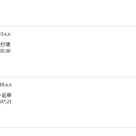
43.x.x
燈打壞
05:36
19.x.x
一起舉
07:21