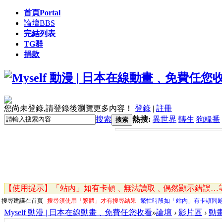
首頁
Portal
論壇
BBS
完結列表
TG群
捐款
您尚未登錄,請登錄後瀏覽更多內容！
登錄
|
註冊
搜索
熱搜:
異世界
轉生
狗糧番
搜索
【使用提示】「站內」如有卡頓﹑無法讀取﹑偶然顯示錯誤…等
搜尋建議在首頁
搜尋須使用「繁體」才有搜尋結果
繁忙時段如「站內」有卡頓問
Myself 動漫 | 日本在線動畫﹑免費任您收看
»
論壇
›
影片區
›
動