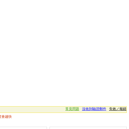
常見問題
沒收到驗證郵件
失效／報錯
度會越快