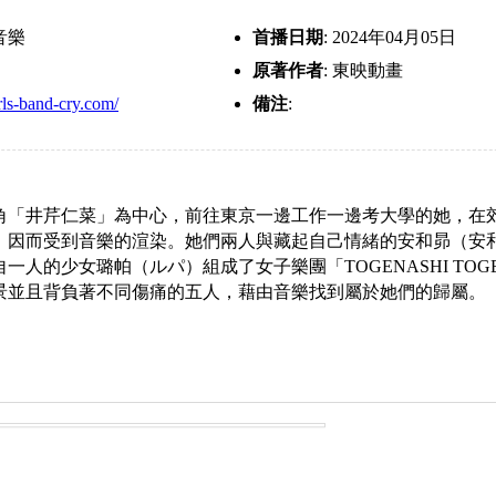
音樂
首播日期
: 2024年04月05日
原著作者
: 東映動畫
irls-band-cry.com/
備注
:
角「井芹仁菜」為中心，前往東京一邊工作一邊考大學的她，在
，因而受到音樂的渲染。她們兩人與藏起自己情緒的安和昴（安
一人的少女璐帕（ルパ）組成了女子樂團「TOGENASHI TOG
景並且背負著不同傷痛的五人，藉由音樂找到屬於她們的歸屬。