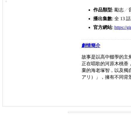
作品類型
: 勵志
／
播出集數
: 全 13 話
官方網站
:
https://g
劇情簡介
故事是以高中輟學的主
正在唱歌的河原木桃香
棄的海老塚智，以及獨自
アリ）」，擁有不同背