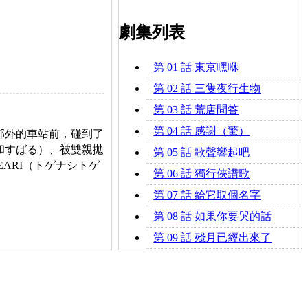
劇集列表
第 01 話 東京嘿咻
第 02 話 三隻夜行生物
第 03 話 荒唐問答
第 04 話 感謝（驚）
郊外的車站前，碰到了
和すばる）、被雙親拋
第 05 話 歌聲響起吧
EARI（トゲナシトゲ
第 06 話 獨行俠讚歌
第 07 話 給它取個名字
第 08 話 如果你要哭的話
第 09 話 殘月已經出來了
第 10 話 流浪的翅膀
第 11 話 世界的正中心
第 12 話 天空再次灰暗