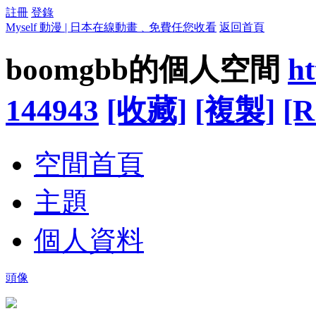
註冊
登錄
Myself 動漫 | 日本在線動畫﹑免費任您收看
返回首頁
boomgbb的個人空間
ht
144943
[收藏]
[複製]
[R
空間首頁
主題
個人資料
頭像