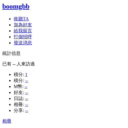
boomgbb
收聽TA
加為好友
給我留言
打個招呼
發送消息
統計信息
已有
--
人來訪過
積分:
1
積分:
--
M幣:
--
好友:
--
日誌:
--
相冊:
--
分享:
--
相冊