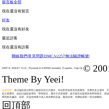
留言板
全部
現在還沒有留言
好友
現在還沒有好友
最近訪客
現在還沒有訪客
聯絡我們
|
常見問題
|
DMCA
|
2257
|
無法驗證帳號
|
© 200
GMT+8, 2026-8-7 13:22
, Processed in 0.004503 second(s), 23 queries , Gzip On.
Theme By Yeei!
論壇聲明：
本討論區是以即時上載留言的方式運作，本站對所有留言的真實性、完整性及立場等，不
容之真實性。由於討論區是受到「即時留言」運作方式所規限，故不能完全監察所有即時留言，若讀
撰寫粗言穢語、誹謗、渲染色情暴力或人身攻擊的言論，敬請自律。本網站保留一切法律權利。
回頂部