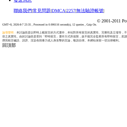
發送消息
聯絡我們
|
常見問題
|
DMCA
|
2257
|
無法驗證帳號
|
© 2001-2011 Po
GMT+8, 2026-8-7 23:35
, Processed in 0.006116 second(s), 12 queries , Gzip On.
論壇聲明：
本討論區是以即時上載留言的方式運作，本站對所有留言的真實性、完整性及立場等，不
容之真實性。由於討論區是受到「即時留言」運作方式所規限，故不能完全監察所有即時留言，若讀
撰寫粗言穢語、誹謗、渲染色情暴力或人身攻擊的言論，敬請自律。本網站保留一切法律權利。
回頂部