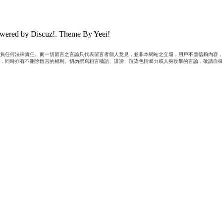
wered by Discuz!. Theme By Yeei!
負任何法律責任。而一切留言之言論只代表留言者個人意見，並非本網站之立場，用戶不應信賴內容，
，同時亦有不刪除留言的權利。切勿撰寫粗言穢語、誹謗、渲染色情暴力或人身攻擊的言論，敬請自