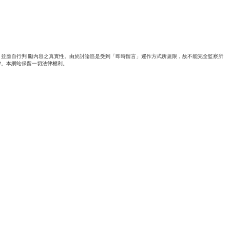
並應自行判 斷內容之真實性。由於討論區是受到「即時留言」運作方式所規限，故不能完全監察所
律。本網站保留一切法律權利。