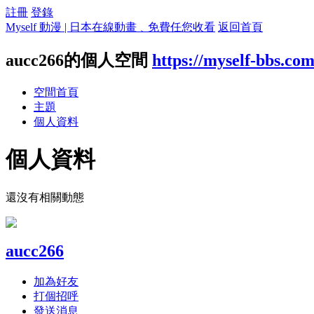
註冊
登錄
Myself 動漫 | 日本在線動畫﹑免費任您收看
返回首頁
aucc266的個人空間
https://myself-bbs.co
空間首頁
主題
個人資料
個人資料
還沒有相關動態
aucc266
加為好友
打個招呼
發送消息