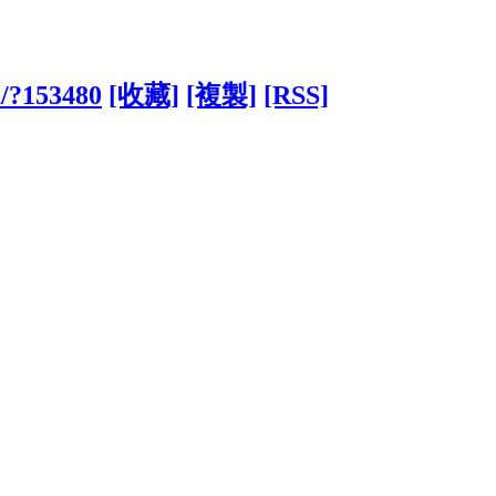
m/?153480
[收藏]
[複製]
[RSS]