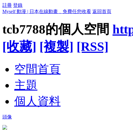
註冊
登錄
Myself 動漫 | 日本在線動畫﹑免費任您收看
返回首頁
tcb7788的個人空間
htt
[收藏]
[複製]
[RSS]
空間首頁
主題
個人資料
頭像