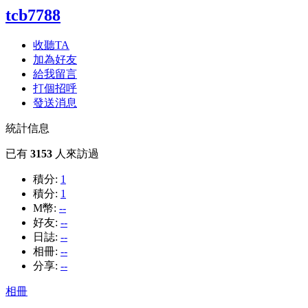
tcb7788
收聽TA
加為好友
給我留言
打個招呼
發送消息
統計信息
已有
3153
人來訪過
積分:
1
積分:
1
M幣:
--
好友:
--
日誌:
--
相冊:
--
分享:
--
相冊