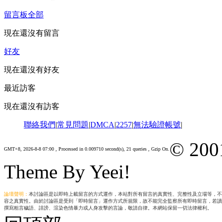
留言板
全部
現在還沒有留言
好友
現在還沒有好友
最近訪客
現在還沒有訪客
聯絡我們
|
常見問題
|
DMCA
|
2257
|
無法驗證帳號
|
© 200
GMT+8, 2026-8-8 07:00
, Processed in 0.009710 second(s), 21 queries , Gzip On.
Theme By Yeei!
論壇聲明：
本討論區是以即時上載留言的方式運作，本站對所有留言的真實性、完整性及立場等，不
容之真實性。由於討論區是受到「即時留言」運作方式所規限，故不能完全監察所有即時留言，若讀
撰寫粗言穢語、誹謗、渲染色情暴力或人身攻擊的言論，敬請自律。本網站保留一切法律權利。