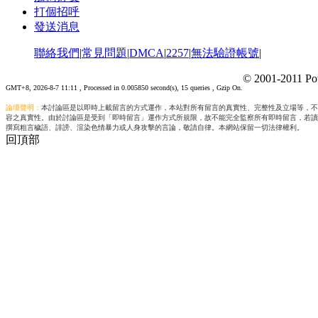
打個招呼
發送消息
聯絡我們
|
常見問題
|
DMCA
|
2257
|
無法驗證帳號
|
© 2001-2011 Po
GMT+8, 2026-8-7 11:11
, Processed in 0.005850 second(s), 15 queries , Gzip On.
論壇聲明：
本討論區是以即時上載留言的方式運作，本站對所有留言的真實性、完整性及立場等，不
容之真實性。由於討論區是受到「即時留言」運作方式所規限，故不能完全監察所有即時留言，若讀
撰寫粗言穢語、誹謗、渲染色情暴力或人身攻擊的言論，敬請自律。本網站保留一切法律權利。
回頂部