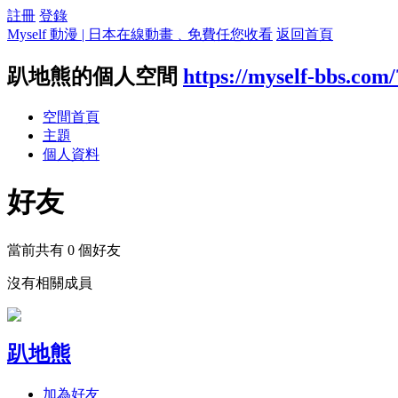
註冊
登錄
Myself 動漫 | 日本在線動畫﹑免費任您收看
返回首頁
趴地熊的個人空間
https://myself-bbs.com
空間首頁
主題
個人資料
好友
當前共有
0
個好友
沒有相關成員
趴地熊
加為好友