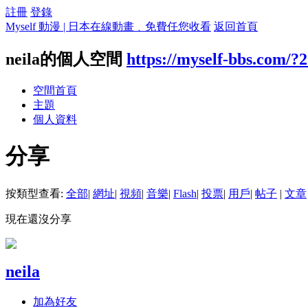
註冊
登錄
Myself 動漫 | 日本在線動畫﹑免費任您收看
返回首頁
neila的個人空間
https://myself-bbs.com/?
空間首頁
主題
個人資料
分享
按類型查看:
全部
|
網址
|
視頻
|
音樂
|
Flash
|
投票
|
用戶
|
帖子
|
文章
現在還沒分享
neila
加為好友