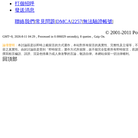
打個招呼
發送消息
聯絡我們
|
常見問題
|
DMCA
|
2257
|
無法驗證帳號
|
© 2001-2011 Po
GMT+8, 2026-8-11 04:29
, Processed in 0.006029 second(s), 8 queries , Gzip On.
論壇聲明：
本討論區是以即時上載留言的方式運作，本站對所有留言的真實性、完整性及立場等，不
容之真實性。由於討論區是受到「即時留言」運作方式所規限，故不能完全監察所有即時留言，若讀
撰寫粗言穢語、誹謗、渲染色情暴力或人身攻擊的言論，敬請自律。本網站保留一切法律權利。
回頂部