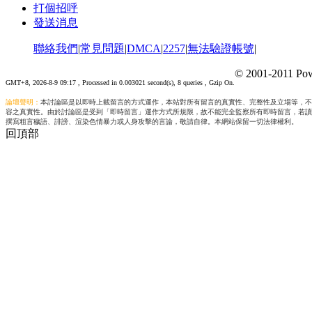
打個招呼
發送消息
聯絡我們
|
常見問題
|
DMCA
|
2257
|
無法驗證帳號
|
© 2001-2011 Pow
GMT+8, 2026-8-9 09:17
, Processed in 0.003021 second(s), 8 queries , Gzip On.
論壇聲明：
本討論區是以即時上載留言的方式運作，本站對所有留言的真實性、完整性及立場等，不
容之真實性。由於討論區是受到「即時留言」運作方式所規限，故不能完全監察所有即時留言，若讀
撰寫粗言穢語、誹謗、渲染色情暴力或人身攻擊的言論，敬請自律。本網站保留一切法律權利。
回頂部