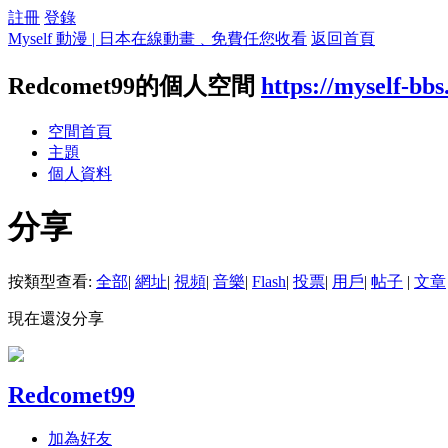
註冊
登錄
Myself 動漫 | 日本在線動畫﹑免費任您收看
返回首頁
Redcomet99的個人空間
https://myself-bb
空間首頁
主題
個人資料
分享
按類型查看:
全部
|
網址
|
視頻
|
音樂
|
Flash
|
投票
|
用戶
|
帖子
|
文章
現在還沒分享
Redcomet99
加為好友