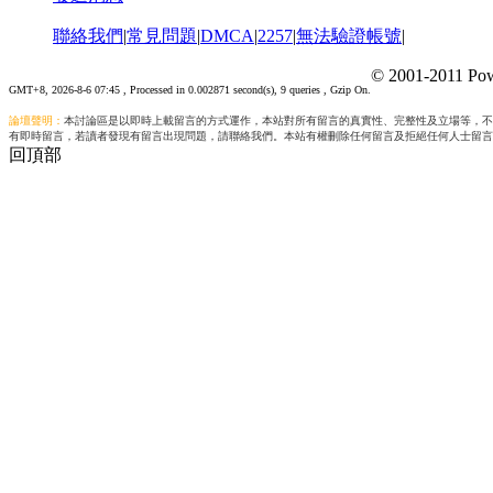
聯絡我們
|
常見問題
|
DMCA
|
2257
|
無法驗證帳號
|
© 2001-2011 Pow
GMT+8, 2026-8-6 07:45
, Processed in 0.002871 second(s), 9 queries , Gzip On.
論壇聲明：
本討論區是以即時上載留言的方式運作，本站對所有留言的真實性、完整性及立場等，不
有即時留言，若讀者發現有留言出現問題，請聯絡我們。本站有權刪除任何留言及拒絕任何人士留言
回頂部