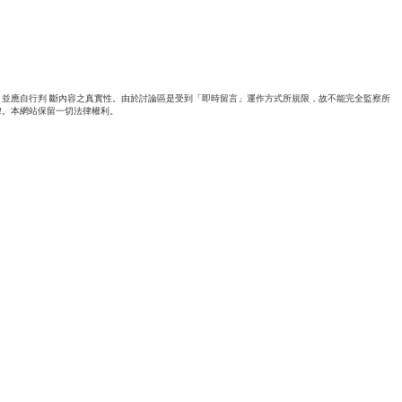
並應自行判 斷內容之真實性。由於討論區是受到「即時留言」運作方式所規限，故不能完全監察所
律。本網站保留一切法律權利。