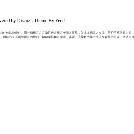
ered by Discuz!. Theme By Yeei!
負任何法律責任。而一切留言之言論只代表留言者個人意見，並非本網站之立場，用戶不應信賴內容，
，同時亦有不刪除留言的權利。切勿撰寫粗言穢語、誹謗、渲染色情暴力或人身攻擊的言論，敬請自