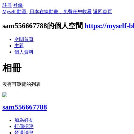
註冊
登錄
Myself 動漫 | 日本在線動畫﹑免費任您收看
返回首頁
sam556667788的個人空間
https://myself-
空間首頁
主題
個人資料
相冊
沒有可瀏覽的列表
sam556667788
加為好友
打個招呼
發送消息