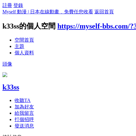
註冊
登錄
Myself 動漫 | 日本在線動畫﹑免費任您收看
返回首頁
k33ss的個人空間
https://myself-bbs.com/?
空間首頁
主題
個人資料
頭像
k33ss
收聽TA
加為好友
給我留言
打個招呼
發送消息