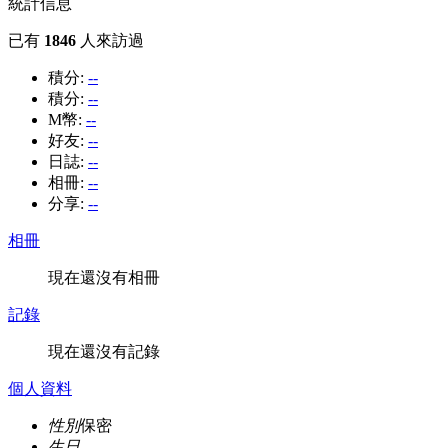
統計信息
已有
1846
人來訪過
積分:
--
積分:
--
M幣:
--
好友:
--
日誌:
--
相冊:
--
分享:
--
相冊
現在還沒有相冊
記錄
現在還沒有記錄
個人資料
性別
保密
生日