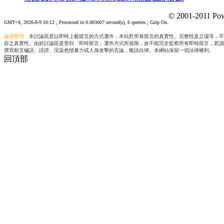
© 2001-2011 Pow
GMT+8, 2026-8-9 10:12
, Processed in 0.003007 second(s), 6 queries , Gzip On.
論壇聲明：
本討論區是以即時上載留言的方式運作，本站對所有留言的真實性、完整性及立場等，不
容之真實性。由於討論區是受到「即時留言」運作方式所規限，故不能完全監察所有即時留言，若讀
撰寫粗言穢語、誹謗、渲染色情暴力或人身攻擊的言論，敬請自律。本網站保留一切法律權利。
回頂部