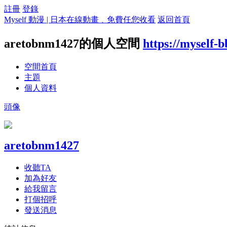
註冊
登錄
Myself 動漫 | 日本在線動畫﹑免費任您收看
返回首頁
aretobnm1427的個人空間
https://myself-
空間首頁
主題
個人資料
頭像
aretobnm1427
收聽TA
加為好友
給我留言
打個招呼
發送消息