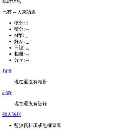
統計信息
已有
--
人來訪過
積分:
1
積分:
--
M幣:
--
好友:
--
日誌:
--
相冊:
--
分享:
--
相冊
現在還沒有相冊
記錄
現在還沒有記錄
個人資料
暫無資料項或無權查看