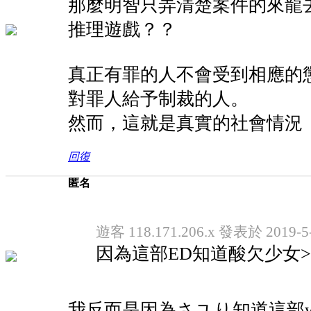
那麼明智只弄清楚案件的來龍
推理遊戲？？
真正有罪的人不會受到相應的
對罪人給予制裁的人。
然而，這就是真實的社會情況
回復
匿名
遊客 118.171.206.x 發表於 2019-5-
因為這部ED知道酸欠少女>
我反而是因為さユり知道這部