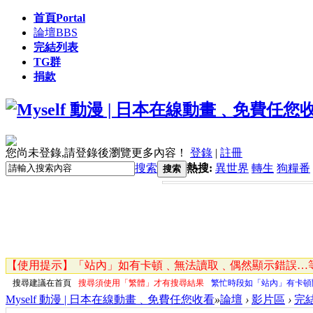
首頁
Portal
論壇
BBS
完結列表
TG群
捐款
您尚未登錄,請登錄後瀏覽更多內容！
登錄
|
註冊
搜索
熱搜:
異世界
轉生
狗糧番
搜索
【使用提示】「站內」如有卡頓﹑無法讀取﹑偶然顯示錯誤…等
搜尋建議在首頁
搜尋須使用「繁體」才有搜尋結果
繁忙時段如「站內」有卡頓
Myself 動漫 | 日本在線動畫﹑免費任您收看
»
論壇
›
影片區
›
完