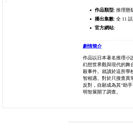
作品類型
: 推理懸
播出集數
: 全 11 話
官方網站
:
https://rampokitan.c
劇情簡介
作品以日本著名推理小
幻想世界觀與現代的舞
殺事件。就讀於這所學
智相遇。對於只搜查異
反對，自願成為其“助
明智展開了調查。