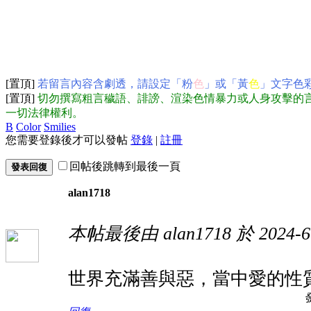
[置頂]
若留言內容含劇透，請設定「粉
色
」或「黃
色
」文字色
[置頂]
切勿撰寫粗言穢語、誹謗、渲染色情暴力或人身攻擊的
一切法律權利。
B
Color
Smilies
您需要登錄後才可以發帖
登錄
|
註冊
回帖後跳轉到最後一頁
發表回復
alan1718
本帖最後由 alan1718 於 2024-6
世界充滿善與惡，當中愛的性
發