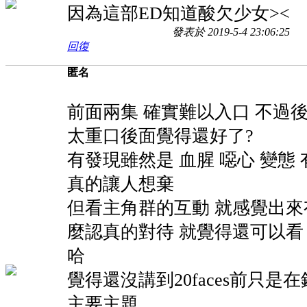
因為這部ED知道酸欠少女><
發表於 2019-5-4 23:06:25
回復
匿名
前面兩集 確實難以入口 不過
太重口後面覺得還好了?
有發現雖然是 血腥 噁心 變態
真的讓人想棄
但看主角群的互動 就感覺出來
麼認真的對待 就覺得還可以看
哈
覺得還沒講到20faces前只是在鋪成
主要主題