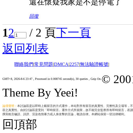
還在懷疑我家是不是停電了
回復
1
2
/ 2 頁
下一頁
返回列表
聯絡我們
|
常見問題
|
DMCA
|
2257
|
無法驗證帳號
|
© 200
GMT+8, 2026-8-6 23:47
, Processed in 0.008745 second(s), 30 queries , Gzip On.
Theme By Yeei!
論壇聲明：
本討論區是以即時上載留言的方式運作，本站對所有留言的真實性、完整性及立場等，不
容之真實性。由於討論區是受到「即時留言」運作方式所規限，故不能完全監察所有即時留言，若讀
撰寫粗言穢語、誹謗、渲染色情暴力或人身攻擊的言論，敬請自律。本網站保留一切法律權利。
回頂部