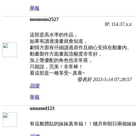
舉報
momomo2527
IP: 114.37.x.x
這部是高水準的作品，
如果有讀過漫畫就會知道，
劇情方面有仔細讀過原作且細心安排在動畫內。
動畫製作方面畫面流暢度非常好，
加上聲優配的角色也非常搭，
只能說，完美！非常棒！
看這部是一種享受~ 真香~
發表於 2023-5-14 07:28:57
回復
舉報
unnamd123
有這般體貼的妹妹真幸福！！穗月和朝日兩個妹