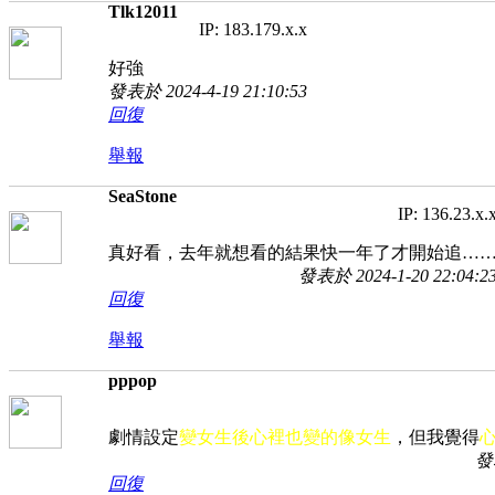
Tlk12011
IP: 183.179.x.x
好強
發表於 2024-4-19 21:10:53
回復
舉報
SeaStone
IP: 136.23.x.
真好看，去年就想看的結果快一年了才開始追…
發表於 2024-1-20 22:04:2
回復
舉報
pppop
劇情設定
變女生後心裡也變的像女生
，但我覺得
發表
回復