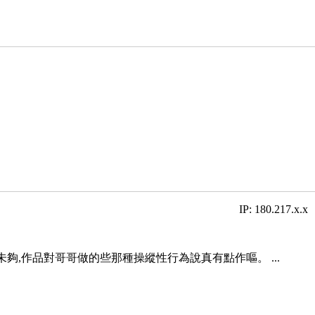
IP: 180.217.x.x
,作品對哥哥做的些那種操縱性行為說真有點作嘔。 ...