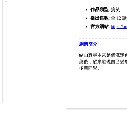
作品類型
: 搞笑
播出集數
: 全 12 話
官方網站
:
https://o
劇情簡介
緒山真尋本來是個沉迷
藥後，醒來發現自己變
多新同學。