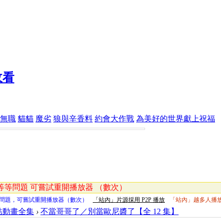
無職
貓貓
魔劣
狼與辛香料
約會大作戰
為美好的世界獻上祝福
等問題 可嘗試重開播放器 （數次）
問題，可嘗試重開播放器（數次）
「站內」片源採用 P2P 播放
「站內」越多人播
結動畫全集
›
不當哥哥了／別當歐尼醬了【全 12 集】