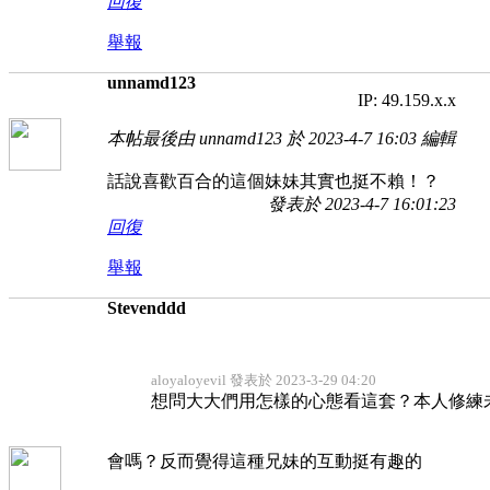
回復
舉報
unnamd123
IP: 49.159.x.x
本帖最後由 unnamd123 於 2023-4-7 16:03 編輯
話說喜歡百合的這個妹妹其實也挺不賴！？
發表於 2023-4-7 16:01:23
回復
舉報
Stevenddd
aloyaloyevil 發表於 2023-3-29 04:20
想問大大們用怎樣的心態看這套？本人修練未夠
會嗎？反而覺得這種兄妹的互動挺有趣的