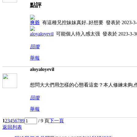
點評
爽爺
有這種兄控妹妹真好..好想要
發表於 2023-3-3
aloyaloyevil
可能個人待入感太强
發表於 2023-3-30
回復
舉報
aloyaloyevil
想問大大們用怎樣的心態看這套？本人修練未夠,
回復
舉報
1
2
3
4
5
6
7
8
9
/ 9 頁
下一頁
返回列表