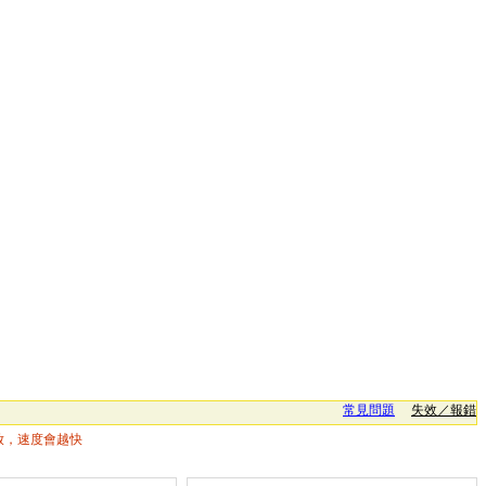
常見問題
失效／報錯
放，速度會越快