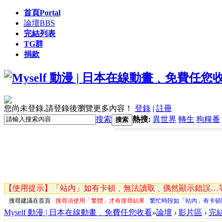
首頁
Portal
論壇
BBS
完結列表
TG群
捐款
您尚未登錄,請登錄後瀏覽更多內容！
登錄
|
註冊
搜索
熱搜:
異世界
轉生
狗糧番
搜索
【使用提示】「站內」如有卡頓﹑無法讀取﹑偶然顯示錯誤…等
搜尋建議在首頁
搜尋須使用「繁體」才有搜尋結果
繁忙時段如「站內」有卡頓
Myself 動漫 | 日本在線動畫﹑免費任您收看
»
論壇
›
影片區
›
完