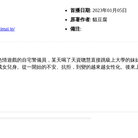
首播日期
: 2023年01月05日
原著作者
: 貓豆腐
nimai.jp/
備注
:
色情遊戲的自宅警備員，某天喝了天資聰慧直接跳級上大學的妹
成女兒身。從一開始的不安、抗拒，到變的越來越女性化。後來