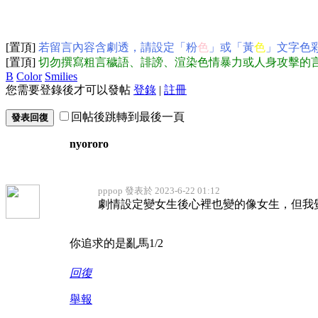
[置頂]
若留言內容含劇透，請設定「粉
色
」或「黃
色
」文字色
[置頂]
切勿撰寫粗言穢語、誹謗、渲染色情暴力或人身攻擊的
B
Color
Smilies
您需要登錄後才可以發帖
登錄
|
註冊
回帖後跳轉到最後一頁
發表回復
nyororo
pppop 發表於 2023-6-22 01:12
劇情設定變女生後心裡也變的像女生，但我
你追求的是亂馬1/2
回復
舉報