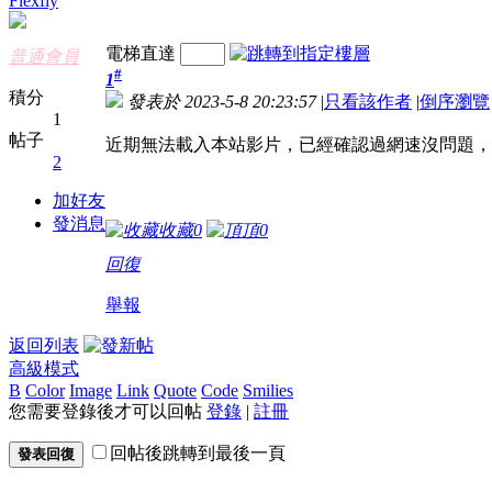
Flexfly
電梯直達
普通會員
#
1
積分
發表於 2023-5-8 20:23:57
|
只看該作者
|
倒序瀏覽
1
帖子
近期無法載入本站影片，已經確認過網速沒問題，
2
加好友
發消息
收藏
0
頂
0
回復
舉報
返回列表
高級模式
B
Color
Image
Link
Quote
Code
Smilies
您需要登錄後才可以回帖
登錄
|
註冊
回帖後跳轉到最後一頁
發表回復