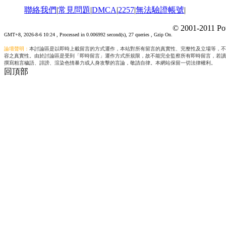
聯絡我們
|
常見問題
|
DMCA
|
2257
|
無法驗證帳號
|
© 2001-2011 Po
GMT+8, 2026-8-6 10:24
, Processed in 0.006992 second(s), 27 queries , Gzip On.
論壇聲明：
本討論區是以即時上載留言的方式運作，本站對所有留言的真實性、完整性及立場等，不
容之真實性。由於討論區是受到「即時留言」運作方式所規限，故不能完全監察所有即時留言，若讀
撰寫粗言穢語、誹謗、渲染色情暴力或人身攻擊的言論，敬請自律。本網站保留一切法律權利。
回頂部