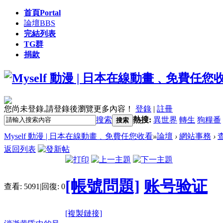
首頁
Portal
論壇
BBS
完結列表
TG群
捐款
您尚未登錄,請登錄後瀏覽更多內容！
登錄
|
註冊
搜索
熱搜:
異世界
轉生
狗糧番
搜索
Myself 動漫 | 日本在線動畫﹑免費任您收看
»
論壇
›
網站事務
›
返回列表
[帳號問題]
账号验证
查看:
5091
|
回復:
0
[複製鏈接]