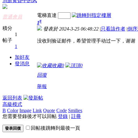
消逝黄昏中的风
電梯直達
普通會員
#
1
積分
發表於 2024-3-25 06:48:22
|
只看該作者
|
倒序
1
帖子
没收到验证邮件，希望管理手动过一下，谢谢
1
加好友
發消息
收藏
0
頂
0
回復
舉報
返回列表
高級模式
B
Color
Image
Link
Quote
Code
Smilies
您需要登錄後才可以回帖
登錄
|
註冊
回帖後跳轉到最後一頁
發表回復