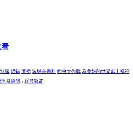
無職
貓貓
魔劣
狼與辛香料
約會大作戰
為美好的世界獻上祝福
查詢及建議
›
账号验证