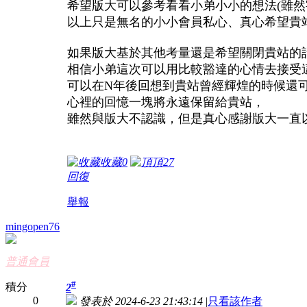
希望版大可以參考看看小弟小小的想法(雖然
以上只是無名的小小會員私心、真心希望貴
如果版大基於其他考量還是希望關閉貴站的
相信小弟這次可以用比較豁達的心情去接受
可以在N年後回想到貴站曾經輝煌的時候還可
心裡的回憶一塊將永遠保留給貴站，
雖然與版大不認識，但是真心感謝版大一直以
收藏
0
頂
27
回復
舉報
mingopen76
普通會員
#
積分
2
0
發表於 2024-6-23 21:43:14
|
只看該作者