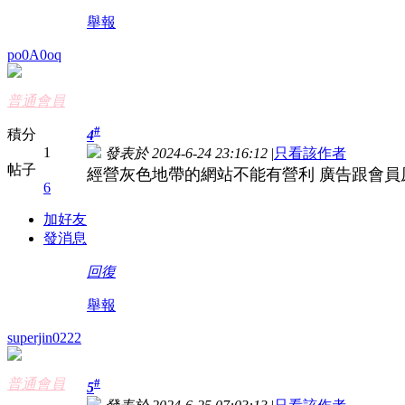
舉報
po0A0oq
普通會員
#
積分
4
1
發表於 2024-6-24 23:16:12
|
只看該作者
帖子
經營灰色地帶的網站不能有營利 廣告跟會員
6
加好友
發消息
回復
舉報
superjin0222
普通會員
#
5