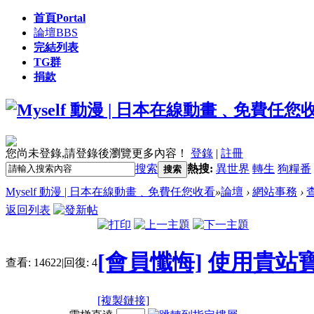
首頁
Portal
論壇
BBS
完結列表
TG群
捐款
您尚未登錄,請登錄後瀏覽更多內容！
登錄
|
註冊
搜索
熱搜:
異世界
轉生
狗糧番
搜索
Myself 動漫 | 日本在線動畫﹑免費任您收看
»
論壇
›
網站事務
›
返回列表
[會員懺悔]
使用貴站
查看:
14622
|
回復:
4
[複製鏈接]