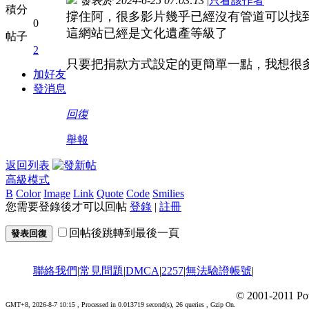
發表於 2024-6-25 07:03:13
|
只看該作者
積分
撐住阿，很多影片幾乎已經沒有管道可以找
0
這網站已經是文化遺產等級了
帖子
2
只要把捐款方式設定的更簡單一點，我想很
加好友
發消息
回復
舉報
返回列表
高級模式
B
Color
Image
Link
Quote
Code
Smilies
您需要登錄後才可以回帖
登錄
|
註冊
回帖後跳轉到最後一頁
發表回復
聯絡我們
|
常見問題
|
DMCA
|
2257
|
無法驗證帳號
|
© 2001-2011 Po
GMT+8, 2026-8-7 10:15
, Processed in 0.013719 second(s), 26 queries , Gzip On.