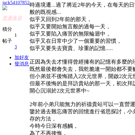
jack54107852
時過境遷...過了將近2年的今天，在每天
般的既視感...
普通會員
似乎又回到2年前的那天，
似乎又要開始無言般的過每一天，
積分
似乎又要陷入痛苦的無限輪迴中，
1
似乎又在日常中少了一個重要的習慣，
帖子
3
似乎又要失去寶貴、珍重的記憶.....
加好友
正因為失去才懂得曾經擁有的記憶有多麼的
發消息
既然最後都會失去，我乾脆連一開始都不要
但小弟並不後悔踏入2次元世界，開啟2次元
但最不後悔的是拜訪貴站的那一天，初次拜
開心沉溺於2次元世界中~
2年前小弟只能無力的祈禱貴站可以一直營
鑒於過去難忘痛苦的回憶進行省思探討，小
存的方法，
今時今日深有感觸，
為了不再後悔，