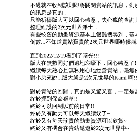
不過就在收到該則即將關閉貴站的訊息，剎
的訊息是真的，
只能祈禱版大可以回心轉意，失心瘋的查詢其
整理維護的2次元世界淨土，
有些較舊的動畫資源基本上很難搜尋到，基本
倒數...不知道貴站寶貴的2次元世界哪時候崩塌
直到2022/12/19看到了曙光!!!
版大在無數同好們遍地哀嚎下，回心轉意了!!
繼續每天熱心且無私用心地經營貴站，毫無
對小弟來說...版大就是2次元世界的Kami 啊!!
對於貴站的回歸，真的是又驚又喜，一定是當
終於握到保命稻草!!
終於可以回到以前的日常!!
終於又有動力可以每天繼續奴了~
終於又有每天珍貴的動畫資源可以欣賞~
終於又有機會在貴站遨遊於2次元世界中~