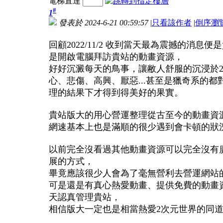
電梯直達
#
1
發表於 2024-6-21 00:59:57
|
只看該作者
|
倒序瀏
回顧2022/11/2 收到當天最為震撼的
是開啟電腦拜訪貴站的動畫資源，
好好沉澱每天的鳥事，讓敝人舒服的沉浸於
心、悲傷、高興、厭惡...甚至是獵奇系的
理的結果下才得到得美好的果實。
貴站版大的用心營運整理從古至今的動畫資源
網速基本上也是滿順的很少遇到會卡頓的狀況
以前完全沒看過其他動畫資源可以完全沒有
展的方式，
畢竟應該很少人會為了毫無營利去營運網站
可是還是有真心熱愛動畫、提供免費的動畫
天認真管理貴站，
相信版大一定也是相當熱愛2次元世界的同道中