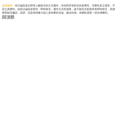
論壇聲明：
本討論區是以即時上載留言的方式運作，本站對所有留言的真實性、完整性及立場等，不
容之真實性。由於討論區是受到「即時留言」運作方式所規限，故不能完全監察所有即時留言，若讀
撰寫粗言穢語、誹謗、渲染色情暴力或人身攻擊的言論，敬請自律。本網站保留一切法律權利。
回頂部