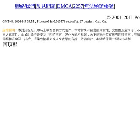
聯絡我們
|
常見問題
|
DMCA
|
2257
|
無法驗證帳號
|
© 2001-2011 Po
GMT+8, 2026-8-9 09:55
, Processed in 0.013573 second(s), 27 queries , Gzip On.
論壇聲明：
本討論區是以即時上載留言的方式運作，本站對所有留言的真實性、完整性及立場等，不
容之真實性。由於討論區是受到「即時留言」運作方式所規限，故不能完全監察所有即時留言，若讀
撰寫粗言穢語、誹謗、渲染色情暴力或人身攻擊的言論，敬請自律。本網站保留一切法律權利。
回頂部