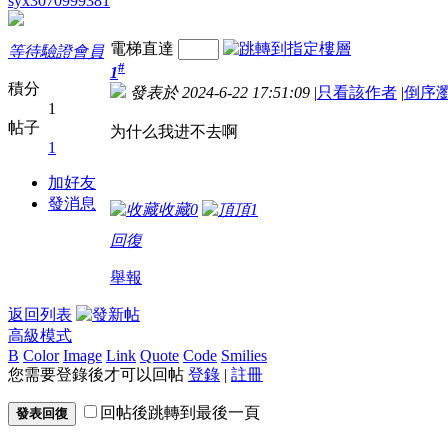
syx3070999381
電梯直達
等待驗證會員
#
1
積分
發表於 2024-6-22 17:51:09
|
只看該作者
|
倒序
1
帖子
为什么我进不去啊
1
加好友
發消息
收藏
0
頂
1
回復
舉報
返回列表
高級模式
B
Color
Image
Link
Quote
Code
Smilies
您需要登錄後才可以回帖
登錄
|
註冊
回帖後跳轉到最後一頁
發表回復