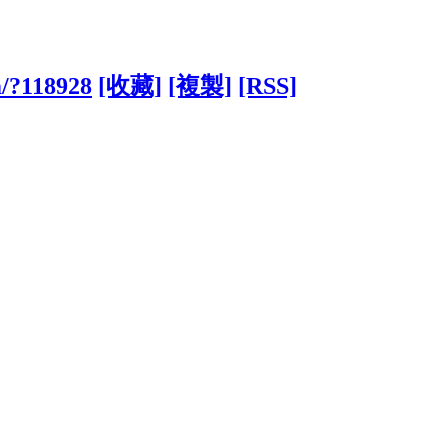
m/?118928
[收藏]
[複製]
[RSS]