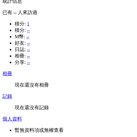
統計信息
已有
--
人來訪過
積分:
1
積分:
--
M幣:
--
好友:
--
日誌:
--
相冊:
--
分享:
--
相冊
現在還沒有相冊
記錄
現在還沒有記錄
個人資料
暫無資料項或無權查看