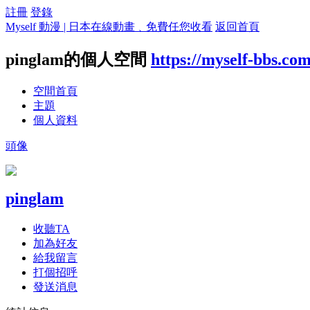
註冊
登錄
Myself 動漫 | 日本在線動畫﹑免費任您收看
返回首頁
pinglam的個人空間
https://myself-bbs.co
空間首頁
主題
個人資料
頭像
pinglam
收聽TA
加為好友
給我留言
打個招呼
發送消息