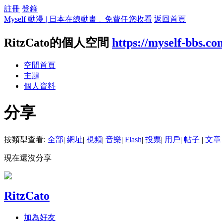
註冊
登錄
Myself 動漫 | 日本在線動畫﹑免費任您收看
返回首頁
RitzCato的個人空間
https://myself-bbs.c
空間首頁
主題
個人資料
分享
按類型查看:
全部
|
網址
|
視頻
|
音樂
|
Flash
|
投票
|
用戶
|
帖子
|
文章
現在還沒分享
RitzCato
加為好友