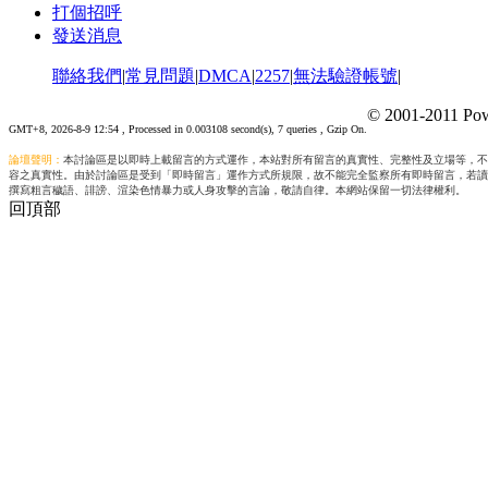
打個招呼
發送消息
聯絡我們
|
常見問題
|
DMCA
|
2257
|
無法驗證帳號
|
© 2001-2011 Pow
GMT+8, 2026-8-9 12:54
, Processed in 0.003108 second(s), 7 queries , Gzip On.
論壇聲明：
本討論區是以即時上載留言的方式運作，本站對所有留言的真實性、完整性及立場等，不
容之真實性。由於討論區是受到「即時留言」運作方式所規限，故不能完全監察所有即時留言，若讀
撰寫粗言穢語、誹謗、渲染色情暴力或人身攻擊的言論，敬請自律。本網站保留一切法律權利。
回頂部