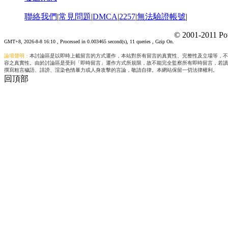
聯絡我們
|
常見問題
|
DMCA
|
2257
|
無法驗證帳號
|
© 2001-2011 Po
GMT+8, 2026-8-8 16:10
, Processed in 0.003465 second(s), 11 queries , Gzip On.
論壇聲明：
本討論區是以即時上載留言的方式運作，本站對所有留言的真實性、完整性及立場等，不
容之真實性。由於討論區是受到「即時留言」運作方式所規限，故不能完全監察所有即時留言，若讀
撰寫粗言穢語、誹謗、渲染色情暴力或人身攻擊的言論，敬請自律。本網站保留一切法律權利。
回頂部