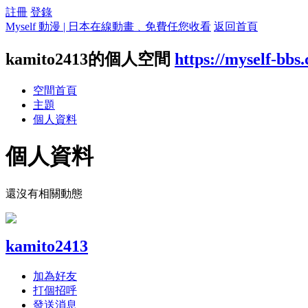
註冊
登錄
Myself 動漫 | 日本在線動畫﹑免費任您收看
返回首頁
kamito2413的個人空間
https://myself-bbs
空間首頁
主題
個人資料
個人資料
還沒有相關動態
kamito2413
加為好友
打個招呼
發送消息