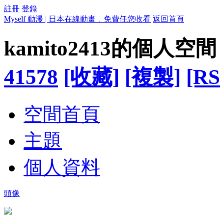
註冊
登錄
Myself 動漫 | 日本在線動畫﹑免費任您收看
返回首頁
kamito2413的個人空間
41578
[收藏]
[複製]
[RS
空間首頁
主題
個人資料
頭像