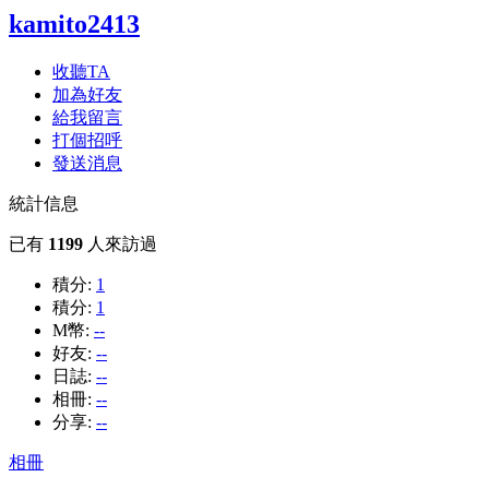
kamito2413
收聽TA
加為好友
給我留言
打個招呼
發送消息
統計信息
已有
1199
人來訪過
積分:
1
積分:
1
M幣:
--
好友:
--
日誌:
--
相冊:
--
分享:
--
相冊