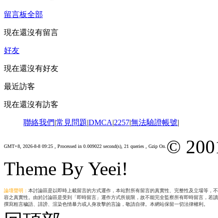
留言板
全部
現在還沒有留言
好友
現在還沒有好友
最近訪客
現在還沒有訪客
聯絡我們
|
常見問題
|
DMCA
|
2257
|
無法驗證帳號
|
© 200
GMT+8, 2026-8-8 09:25
, Processed in 0.009022 second(s), 21 queries , Gzip On.
Theme By Yeei!
論壇聲明：
本討論區是以即時上載留言的方式運作，本站對所有留言的真實性、完整性及立場等，不
容之真實性。由於討論區是受到「即時留言」運作方式所規限，故不能完全監察所有即時留言，若讀
撰寫粗言穢語、誹謗、渲染色情暴力或人身攻擊的言論，敬請自律。本網站保留一切法律權利。