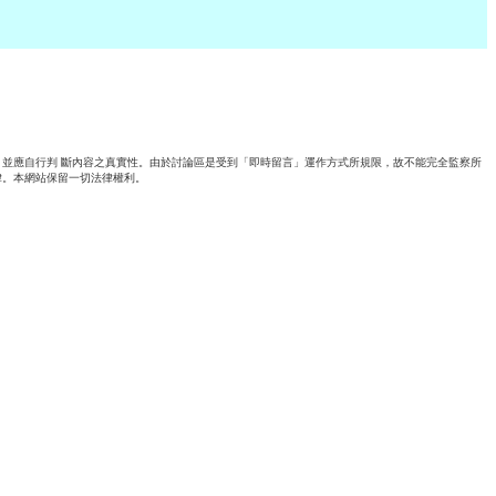
並應自行判 斷內容之真實性。由於討論區是受到「即時留言」運作方式所規限，故不能完全監察所
律。本網站保留一切法律權利。