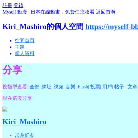
註冊
登錄
Myself 動漫 | 日本在線動畫﹑免費任您收看
返回首頁
Kiri_Mashiro的個人空間
https://myself-
空間首頁
主題
個人資料
分享
按類型查看:
全部
|
網址
|
視頻
|
音樂
|
Flash
|
投票
|
用戶
|
帖子
|
文章
現在還沒分享
Kiri_Mashiro
加為好友