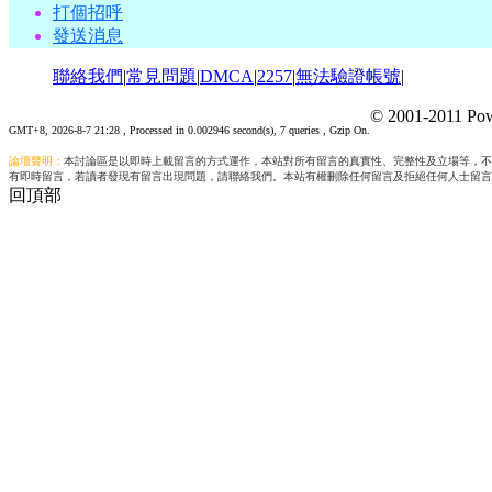
打個招呼
發送消息
聯絡我們
|
常見問題
|
DMCA
|
2257
|
無法驗證帳號
|
© 2001-2011 Pow
GMT+8, 2026-8-7 21:28
, Processed in 0.002946 second(s), 7 queries , Gzip On.
論壇聲明：
本討論區是以即時上載留言的方式運作，本站對所有留言的真實性、完整性及立場等，不
有即時留言，若讀者發現有留言出現問題，請聯絡我們。本站有權刪除任何留言及拒絕任何人士留言
回頂部