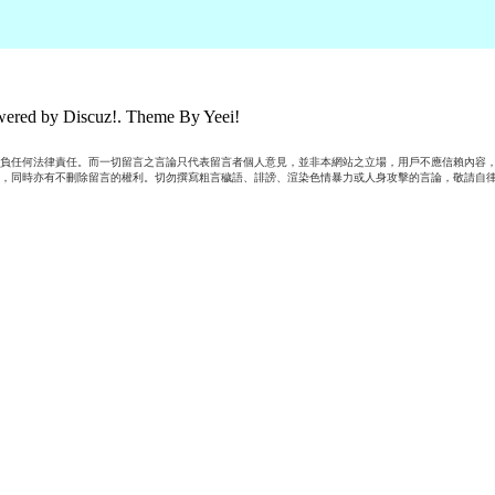
ered by Discuz!. Theme By Yeei!
負任何法律責任。而一切留言之言論只代表留言者個人意見，並非本網站之立場，用戶不應信賴內容，
，同時亦有不刪除留言的權利。切勿撰寫粗言穢語、誹謗、渲染色情暴力或人身攻擊的言論，敬請自