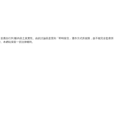
並應自行判 斷內容之真實性。由於討論區是受到「即時留言」運作方式所規限，故不能完全監察所
律。本網站保留一切法律權利。