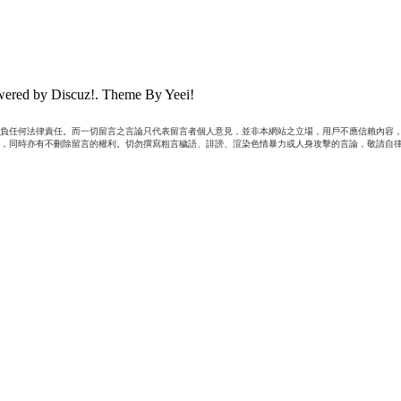
ered by Discuz!. Theme By Yeei!
負任何法律責任。而一切留言之言論只代表留言者個人意見，並非本網站之立場，用戶不應信賴內容，
，同時亦有不刪除留言的權利。切勿撰寫粗言穢語、誹謗、渲染色情暴力或人身攻擊的言論，敬請自