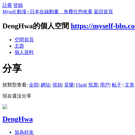
註冊
登錄
Myself 動漫 | 日本在線動畫﹑免費任您收看
返回首頁
DengHwa的個人空間
https://myself-bbs.
空間首頁
主題
個人資料
分享
按類型查看:
全部
|
網址
|
視頻
|
音樂
|
Flash
|
投票
|
用戶
|
帖子
|
文章
現在還沒分享
DengHwa
加為好友