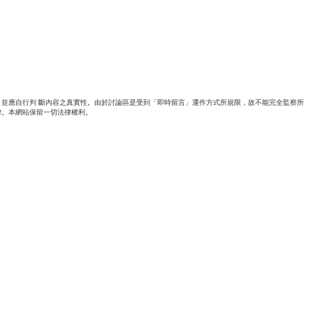
並應自行判 斷內容之真實性。由於討論區是受到「即時留言」運作方式所規限，故不能完全監察所
律。本網站保留一切法律權利。