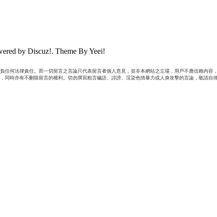
ered by Discuz!. Theme By Yeei!
負任何法律責任。而一切留言之言論只代表留言者個人意見，並非本網站之立場，用戶不應信賴內容，
，同時亦有不刪除留言的權利。切勿撰寫粗言穢語、誹謗、渲染色情暴力或人身攻擊的言論，敬請自