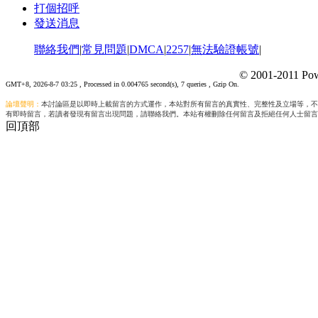
打個招呼
發送消息
聯絡我們
|
常見問題
|
DMCA
|
2257
|
無法驗證帳號
|
© 2001-2011 Pow
GMT+8, 2026-8-7 03:25
, Processed in 0.004765 second(s), 7 queries , Gzip On.
論壇聲明：
本討論區是以即時上載留言的方式運作，本站對所有留言的真實性、完整性及立場等，不
有即時留言，若讀者發現有留言出現問題，請聯絡我們。本站有權刪除任何留言及拒絕任何人士留言
回頂部