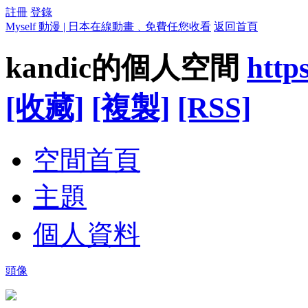
註冊
登錄
Myself 動漫 | 日本在線動畫﹑免費任您收看
返回首頁
kandic的個人空間
http
[收藏]
[複製]
[RSS]
空間首頁
主題
個人資料
頭像