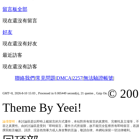
留言板
全部
現在還沒有留言
好友
現在還沒有好友
最近訪客
現在還沒有訪客
聯絡我們
|
常見問題
|
DMCA
|
2257
|
無法驗證帳號
|
© 200
GMT+8, 2026-8-10 15:03
, Processed in 0.005449 second(s), 21 queries , Gzip On.
Theme By Yeei!
論壇聲明：
本討論區是以即時上載留言的方式運作，本站對所有留言的真實性、完整性及立場等，不
容之真實性。由於討論區是受到「即時留言」運作方式所規限，故不能完全監察所有即時留言，若讀
撰寫粗言穢語、誹謗、渲染色情暴力或人身攻擊的言論，敬請自律。本網站保留一切法律權利。