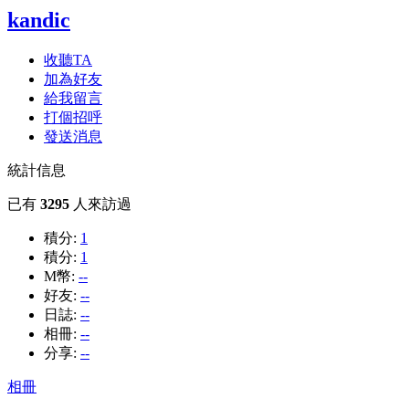
kandic
收聽TA
加為好友
給我留言
打個招呼
發送消息
統計信息
已有
3295
人來訪過
積分:
1
積分:
1
M幣:
--
好友:
--
日誌:
--
相冊:
--
分享:
--
相冊