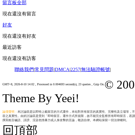
留言板
全部
現在還沒有留言
好友
現在還沒有好友
最近訪客
現在還沒有訪客
聯絡我們
|
常見問題
|
DMCA
|
2257
|
無法驗證帳號
|
© 200
GMT+8, 2026-8-10 14:02
, Processed in 0.004693 second(s), 23 queries , Gzip On.
Theme By Yeei!
論壇聲明：
本討論區是以即時上載留言的方式運作，本站對所有留言的真實性、完整性及立場等，不
容之真實性。由於討論區是受到「即時留言」運作方式所規限，故不能完全監察所有即時留言，若讀
撰寫粗言穢語、誹謗、渲染色情暴力或人身攻擊的言論，敬請自律。本網站保留一切法律權利。
回頂部