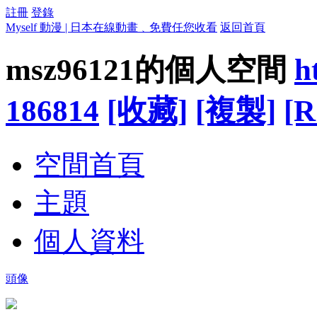
註冊
登錄
Myself 動漫 | 日本在線動畫﹑免費任您收看
返回首頁
msz96121的個人空間
h
186814
[收藏]
[複製]
[R
空間首頁
主題
個人資料
頭像