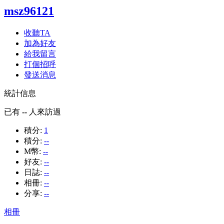
msz96121
收聽TA
加為好友
給我留言
打個招呼
發送消息
統計信息
已有
--
人來訪過
積分:
1
積分:
--
M幣:
--
好友:
--
日誌:
--
相冊:
--
分享:
--
相冊