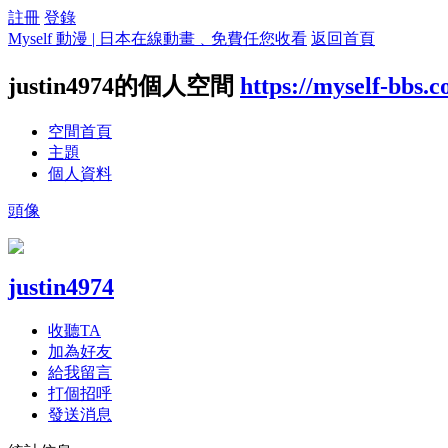
註冊
登錄
Myself 動漫 | 日本在線動畫﹑免費任您收看
返回首頁
justin4974的個人空間
https://myself-bbs.
空間首頁
主題
個人資料
頭像
justin4974
收聽TA
加為好友
給我留言
打個招呼
發送消息