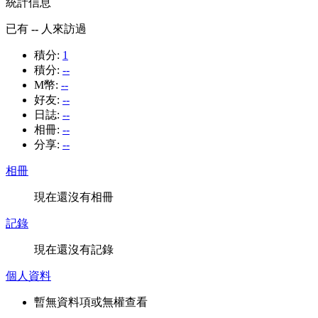
統計信息
已有
--
人來訪過
積分:
1
積分:
--
M幣:
--
好友:
--
日誌:
--
相冊:
--
分享:
--
相冊
現在還沒有相冊
記錄
現在還沒有記錄
個人資料
暫無資料項或無權查看