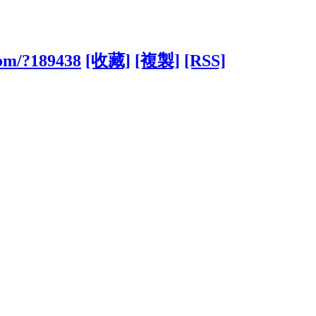
com/?189438
[收藏]
[複製]
[RSS]