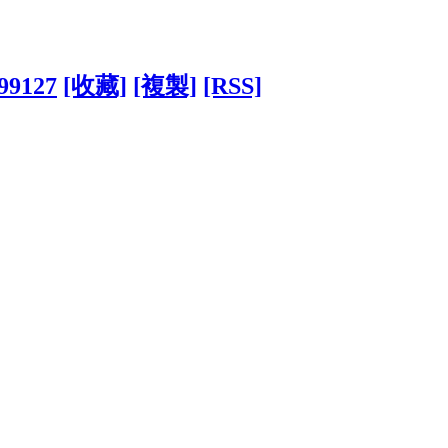
199127
[收藏]
[複製]
[RSS]