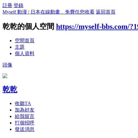
註冊
登錄
Myself 動漫 | 日本在線動畫﹑免費任您收看
返回首頁
乾乾的個人空間
https://myself-bbs.com/?
空間首頁
主題
個人資料
頭像
乾乾
收聽TA
加為好友
給我留言
打個招呼
發送消息