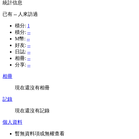
統計信息
已有
--
人來訪過
積分:
1
積分:
--
M幣:
--
好友:
--
日誌:
--
相冊:
--
分享:
--
相冊
現在還沒有相冊
記錄
現在還沒有記錄
個人資料
暫無資料項或無權查看