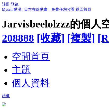
註冊
登錄
Myself 動漫 | 日本在線動畫﹑免費任您收看
返回首頁
Jarvisbeelolzzz的個
208888
[收藏]
[複製]
[R
空間首頁
主題
個人資料
頭像