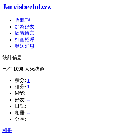
Jarvisbeelolzzz
收聽TA
加為好友
給我留言
打個招呼
發送消息
統計信息
已有
1098
人來訪過
積分:
1
積分:
1
M幣:
--
好友:
--
日誌:
--
相冊:
--
分享:
--
相冊