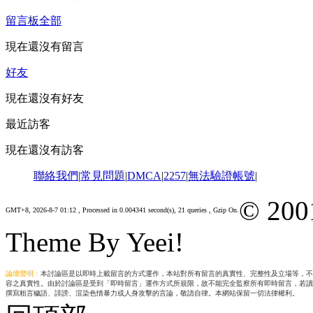
留言板
全部
現在還沒有留言
好友
現在還沒有好友
最近訪客
現在還沒有訪客
聯絡我們
|
常見問題
|
DMCA
|
2257
|
無法驗證帳號
|
© 200
GMT+8, 2026-8-7 01:12
, Processed in 0.004341 second(s), 21 queries , Gzip On.
Theme By Yeei!
論壇聲明：
本討論區是以即時上載留言的方式運作，本站對所有留言的真實性、完整性及立場等，不
容之真實性。由於討論區是受到「即時留言」運作方式所規限，故不能完全監察所有即時留言，若讀
撰寫粗言穢語、誹謗、渲染色情暴力或人身攻擊的言論，敬請自律。本網站保留一切法律權利。