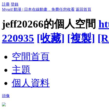
註冊
登錄
Myself 動漫 | 日本在線動畫﹑免費任您收看
返回首頁
jeff20266的個人空間
ht
220935
[收藏]
[複製]
[R
空間首頁
主題
個人資料
頭像