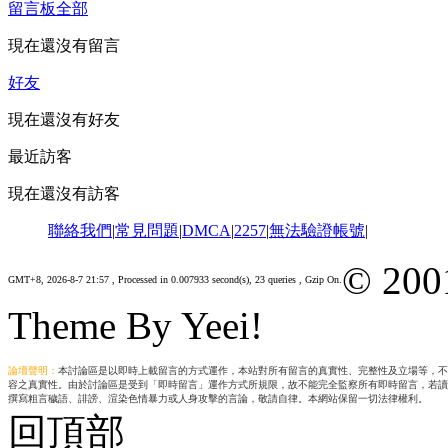
留言板
全部
現在還沒有留言
好友
現在還沒有好友
最近訪客
現在還沒有訪客
聯絡我們
|
常見問題
|
DMCA
|
2257
|
無法驗證帳號
|
© 200
GMT+8, 2026-8-7 21:57
, Processed in 0.007933 second(s), 23 queries , Gzip On.
Theme By Yeei!
論壇聲明：
本討論區是以即時上載留言的方式運作，本站對所有留言的真實性、完整性及立場等，不
容之真實性。由於討論區是受到「即時留言」運作方式所規限，故不能完全監察所有即時留言，若讀
撰寫粗言穢語、誹謗、渲染色情暴力或人身攻擊的言論，敬請自律。本網站保留一切法律權利。
回頂部