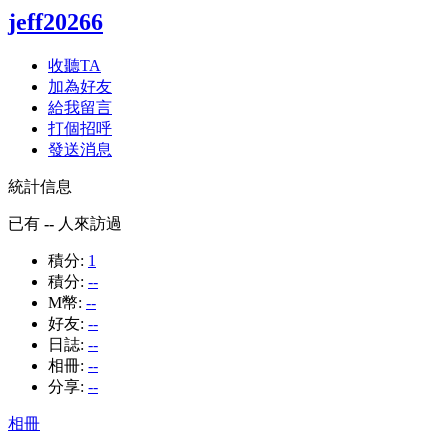
jeff20266
收聽TA
加為好友
給我留言
打個招呼
發送消息
統計信息
已有
--
人來訪過
積分:
1
積分:
--
M幣:
--
好友:
--
日誌:
--
相冊:
--
分享:
--
相冊