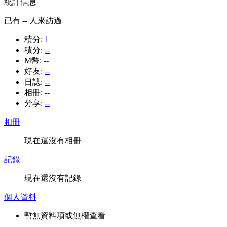
統計信息
已有
--
人來訪過
積分:
1
積分:
--
M幣:
--
好友:
--
日誌:
--
相冊:
--
分享:
--
相冊
現在還沒有相冊
記錄
現在還沒有記錄
個人資料
暫無資料項或無權查看