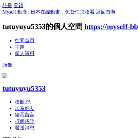
註冊
登錄
Myself 動漫 | 日本在線動畫﹑免費任您收看
返回首頁
tutuyuyu5353的個人空間
https://myself-b
空間首頁
主題
個人資料
頭像
tutuyuyu5353
收聽TA
加為好友
給我留言
打個招呼
發送消息