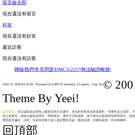
留言板
全部
現在還沒有留言
好友
現在還沒有好友
最近訪客
現在還沒有訪客
聯絡我們
|
常見問題
|
DMCA
|
2257
|
無法驗證帳號
|
© 200
GMT+8, 2026-8-9 20:49
, Processed in 0.005733 second(s), 23 queries , Gzip On.
Theme By Yeei!
論壇聲明：
本討論區是以即時上載留言的方式運作，本站對所有留言的真實性、完整性及立場等，不
容之真實性。由於討論區是受到「即時留言」運作方式所規限，故不能完全監察所有即時留言，若讀
撰寫粗言穢語、誹謗、渲染色情暴力或人身攻擊的言論，敬請自律。本網站保留一切法律權利。
回頂部