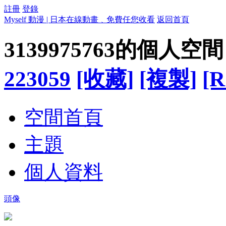
註冊
登錄
Myself 動漫 | 日本在線動畫﹑免費任您收看
返回首頁
3139975763的個人空間
223059
[收藏]
[複製]
[R
空間首頁
主題
個人資料
頭像