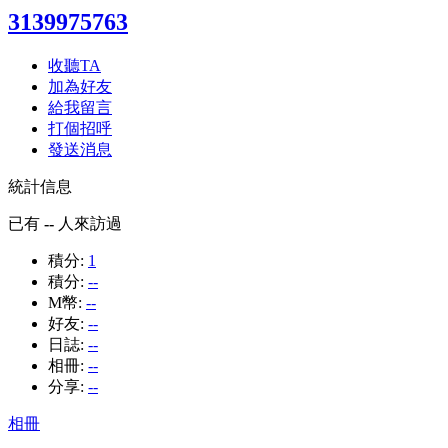
3139975763
收聽TA
加為好友
給我留言
打個招呼
發送消息
統計信息
已有
--
人來訪過
積分:
1
積分:
--
M幣:
--
好友:
--
日誌:
--
相冊:
--
分享:
--
相冊