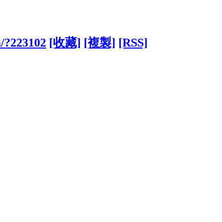
m/?223102
[收藏]
[複製]
[RSS]