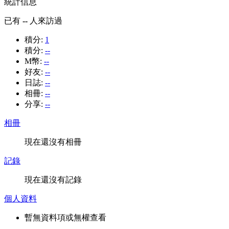
統計信息
已有
--
人來訪過
積分:
1
積分:
--
M幣:
--
好友:
--
日誌:
--
相冊:
--
分享:
--
相冊
現在還沒有相冊
記錄
現在還沒有記錄
個人資料
暫無資料項或無權查看