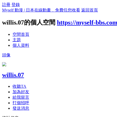
註冊
登錄
Myself 動漫 | 日本在線動畫﹑免費任您收看
返回首頁
willis.07的個人空間
https://myself-bbs.co
空間首頁
主題
個人資料
頭像
willis.07
收聽TA
加為好友
給我留言
打個招呼
發送消息