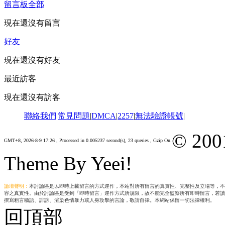
留言板
全部
現在還沒有留言
好友
現在還沒有好友
最近訪客
現在還沒有訪客
聯絡我們
|
常見問題
|
DMCA
|
2257
|
無法驗證帳號
|
© 200
GMT+8, 2026-8-9 17:26
, Processed in 0.005237 second(s), 23 queries , Gzip On.
Theme By Yeei!
論壇聲明：
本討論區是以即時上載留言的方式運作，本站對所有留言的真實性、完整性及立場等，不
容之真實性。由於討論區是受到「即時留言」運作方式所規限，故不能完全監察所有即時留言，若讀
撰寫粗言穢語、誹謗、渲染色情暴力或人身攻擊的言論，敬請自律。本網站保留一切法律權利。
回頂部