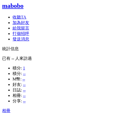
mabobo
收聽TA
加為好友
給我留言
打個招呼
發送消息
統計信息
已有
--
人來訪過
積分:
1
積分:
--
M幣:
--
好友:
--
日誌:
--
相冊:
--
分享:
--
相冊