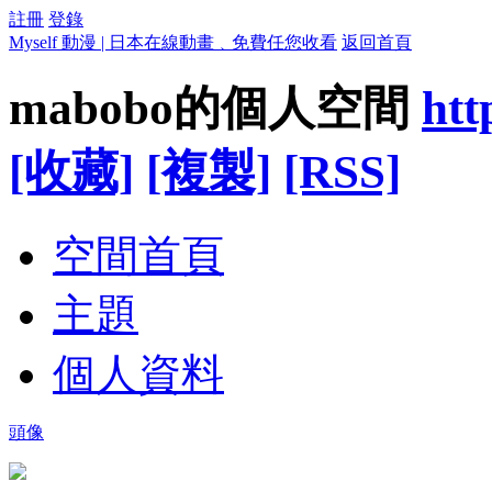
註冊
登錄
Myself 動漫 | 日本在線動畫﹑免費任您收看
返回首頁
mabobo的個人空間
htt
[收藏]
[複製]
[RSS]
空間首頁
主題
個人資料
頭像