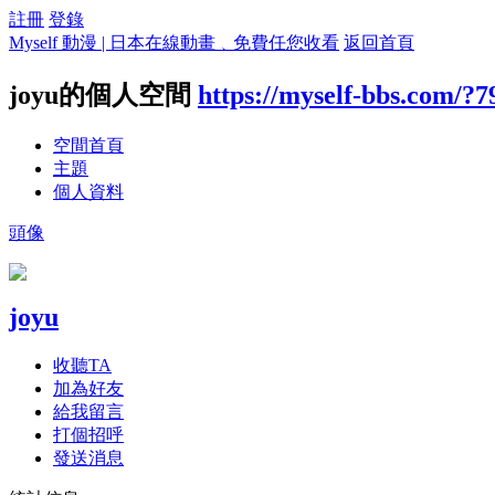
註冊
登錄
Myself 動漫 | 日本在線動畫﹑免費任您收看
返回首頁
joyu的個人空間
https://myself-bbs.com/?7
空間首頁
主題
個人資料
頭像
joyu
收聽TA
加為好友
給我留言
打個招呼
發送消息