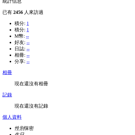
統計信息
已有
2456
人來訪過
積分:
1
積分:
1
M幣:
--
好友:
--
日誌:
--
相冊:
--
分享:
--
相冊
現在還沒有相冊
記錄
現在還沒有記錄
個人資料
性別
保密
生日