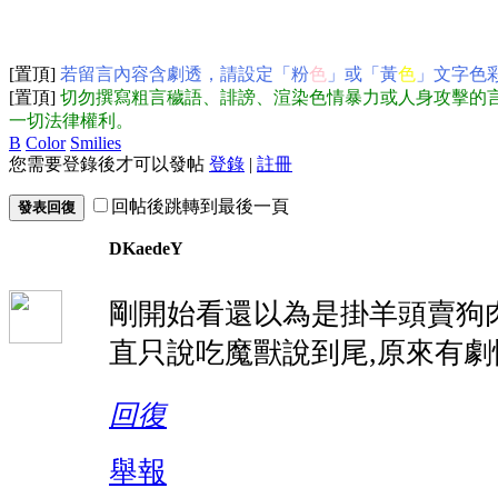
[置頂]
若留言內容含劇透，請設定「粉
色
」或「黃
色
」文字色
[置頂]
切勿撰寫粗言穢語、誹謗、渲染色情暴力或人身攻擊的
一切法律權利。
B
Color
Smilies
您需要登錄後才可以發帖
登錄
|
註冊
回帖後跳轉到最後一頁
發表回復
DKaedeY
剛開始看還以為是掛羊頭賣狗
直只說吃魔獸說到尾,原來有劇
回復
舉報