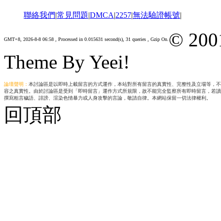
聯絡我們
|
常見問題
|
DMCA
|
2257
|
無法驗證帳號
|
© 200
GMT+8, 2026-8-8 06:58
, Processed in 0.015631 second(s), 31 queries , Gzip On.
Theme By Yeei!
論壇聲明：
本討論區是以即時上載留言的方式運作，本站對所有留言的真實性、完整性及立場等，不
容之真實性。由於討論區是受到「即時留言」運作方式所規限，故不能完全監察所有即時留言，若讀
撰寫粗言穢語、誹謗、渲染色情暴力或人身攻擊的言論，敬請自律。本網站保留一切法律權利。
回頂部