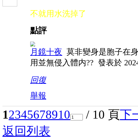
不就用水洗掉了
點評
月鏡十夜
莫非變身是胞子在身
用並無侵入體内??
發表於 2024-
回復
舉報
1
2
3
4
5
6
7
8
9
10
/ 10 頁
下
返回列表