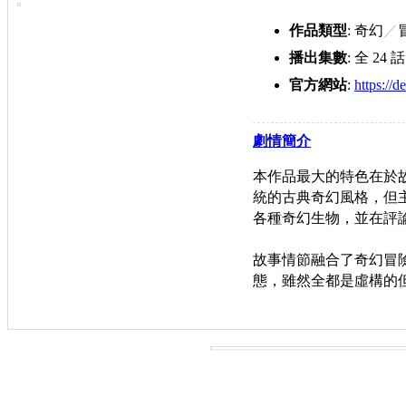
作品類型
: 奇幻
／
播出集數
: 全 24 話
官方網站
:
https://d
dungeon.com/
劇情簡介
本作品最大的特色在於
統的古典奇幻風格，但
各種奇幻生物，並在評
故事情節融合了奇幻冒
態，雖然全都是虛構的