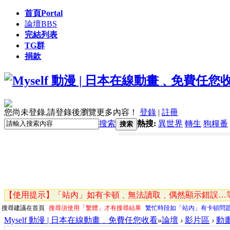
首頁
Portal
論壇
BBS
完結列表
TG群
捐款
您尚未登錄,請登錄後瀏覽更多內容！
登錄
|
註冊
搜索
熱搜:
異世界
轉生
狗糧番
搜索
【使用提示】「站內」如有卡頓﹑無法讀取﹑偶然顯示錯誤…等
搜尋建議在首頁
搜尋須使用「繁體」才有搜尋結果
繁忙時段如「站內」有卡頓問
Myself 動漫 | 日本在線動畫﹑免費任您收看
»
論壇
›
影片區
›
動