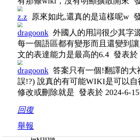
有那條wiki，沒有明顯擴散開來
發
z.z
原來如此,還真的是這樣呢w
發
dragoonk
外國人的用詞很少其字源
每一個語區都有變形而且還變到讓
文的表達能力是最高的6.4
發表於 20
dragoonk
答案只有一個!翻譯的大神就
誤!?) 說真的有可能WIKI是可以
修改或刪除就是
發表於 2024-6-15 
回復
舉報
jack131310