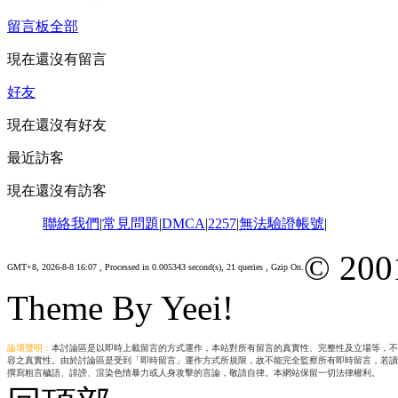
留言板
全部
現在還沒有留言
好友
現在還沒有好友
最近訪客
現在還沒有訪客
聯絡我們
|
常見問題
|
DMCA
|
2257
|
無法驗證帳號
|
© 200
GMT+8, 2026-8-8 16:07
, Processed in 0.005343 second(s), 21 queries , Gzip On.
Theme By Yeei!
論壇聲明：
本討論區是以即時上載留言的方式運作，本站對所有留言的真實性、完整性及立場等，不
容之真實性。由於討論區是受到「即時留言」運作方式所規限，故不能完全監察所有即時留言，若讀
撰寫粗言穢語、誹謗、渲染色情暴力或人身攻擊的言論，敬請自律。本網站保留一切法律權利。