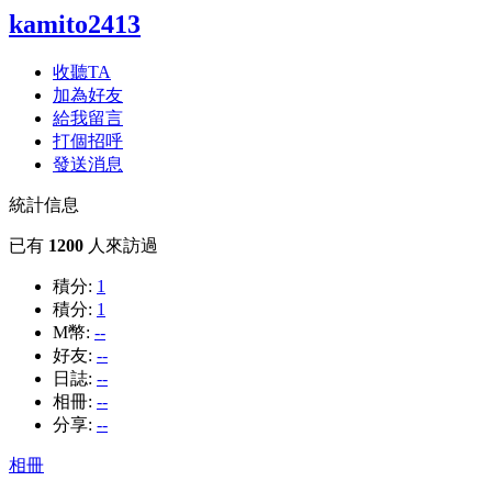
kamito2413
收聽TA
加為好友
給我留言
打個招呼
發送消息
統計信息
已有
1200
人來訪過
積分:
1
積分:
1
M幣:
--
好友:
--
日誌:
--
相冊:
--
分享:
--
相冊