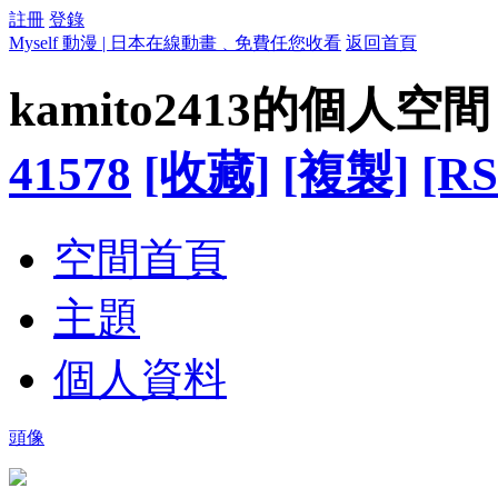
註冊
登錄
Myself 動漫 | 日本在線動畫﹑免費任您收看
返回首頁
kamito2413的個人空間
41578
[收藏]
[複製]
[RS
空間首頁
主題
個人資料
頭像